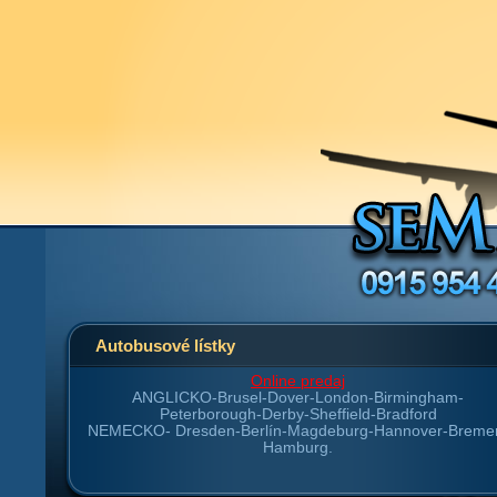
Autobusové lístky
Online predaj
ANGLICKO-
Brusel-Dover-London-Birmingham-
Peterborough-Derby-Sheffield-Bradford
NEMECKO-
Dresden-Berlín-Magdeburg-Hannover-Breme
Hamburg.