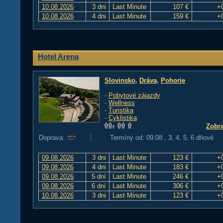
10.08.2026
3 dni
Last Minute
107 €
+
10.08.2026
4 dni
Last Minute
159 €
+
Hotel Arena
Slovinsko
,
Dráva
,
Pohorje
-
Pobytové zájazdy
-
Wellness
-
Turistika
-
Cyklistika
Zobra
Doprava:
Termíny od: 09.08., 3, 4, 5, 6 dňové
09.08.2026
3 dni
Last Minute
123 €
+
09.08.2026
4 dni
Last Minute
183 €
+
09.08.2026
5 dní
Last Minute
246 €
+
09.08.2026
6 dní
Last Minute
306 €
+
10.08.2026
3 dni
Last Minute
123 €
+