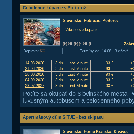
Celodenné kúpanie v Portorož
Slovinsko
,
Pobrežie
,
Portorož
-
Víkendové kúpanie
Zobra
Doprava:
Termíny od: 14.08., 3 dňové
14.08.2026
3 dni
Last Minute
93 €
+
21.08.2026
3 dni
Last Minute
93 €
+
28.08.2026
3 dni
Last Minute
93 €
+
04.09.2026
3 dni
Last Minute
93 €
+
23.07.2027
3 dni
First Minute
93 €
+
Poďte sa okúpať do Slovinského mesta Po
luxusným autobusom a celodenného pobyt
Apartmánový dům S´TJE - bez skipasu
Slovinsko
,
Horné Kraňsko
,
Krvavec