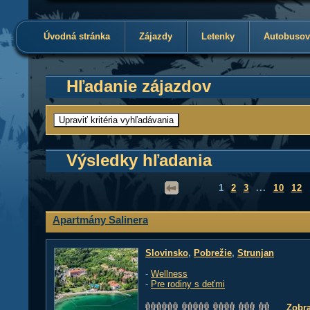
Úvodná stránka
Zájazdy
Letenky
Autobusov
Hľadanie zájazdov
Výsledky hľadania
1
2
3
...
10
12
Apartmány Salinera
Slovinsko
,
Pobrežie
,
Strunjan
-
Wellness
-
Pre rodiny s deťmi
Zobra