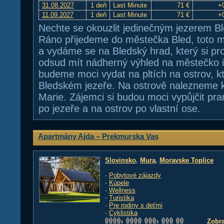
31.08.2027
1 deň
Last Minute
71 €
+
11.09.2027
1 deň
Last Minute
71 €
+
Nechte se okouzlit jedinečným jezerem Bl
Ráno přijedeme do městečka Bled, toto 
a vydáme se na Bledský hrad, který si 
odsud mít nádherný výhled na městečko i 
budeme moci vydat na pltích na ostrov, k
Bledském jezeře. Na ostrově nalezneme 
Marie. Zájemci si budou moci vypůjčit pra
po jezeře a na ostrov po vlastní ose.
Apartmány Ajda – Prekmurska Vas
Slovinsko
,
Mura
,
Moravske Toplice
-
Pobytové zájazdy
-
Kúpele
-
Wellness
-
Turistika
-
Pre rodiny s deťmi
-
Cyklistika
Zobra