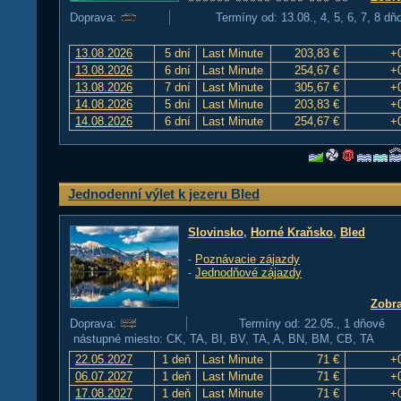
Doprava:
Termíny od: 13.08., 4, 5, 6, 7, 8 dň
13.08.2026
5 dní
Last Minute
203,83 €
+
13.08.2026
6 dní
Last Minute
254,67 €
+
13.08.2026
7 dní
Last Minute
305,67 €
+
14.08.2026
5 dní
Last Minute
203,83 €
+
14.08.2026
6 dní
Last Minute
254,67 €
+
Jednodenní výlet k jezeru Bled
Slovinsko
,
Horné Kraňsko
,
Bled
-
Poznávacie zájazdy
-
Jednodňové zájazdy
Zobra
Doprava:
Termíny od: 22.05., 1 dňové
nástupné miesto: CK, TA, BI, BV, TA, A, BN, BM, CB, TA
22.05.2027
1 deň
Last Minute
71 €
+
06.07.2027
1 deň
Last Minute
71 €
+
17.08.2027
1 deň
Last Minute
71 €
+