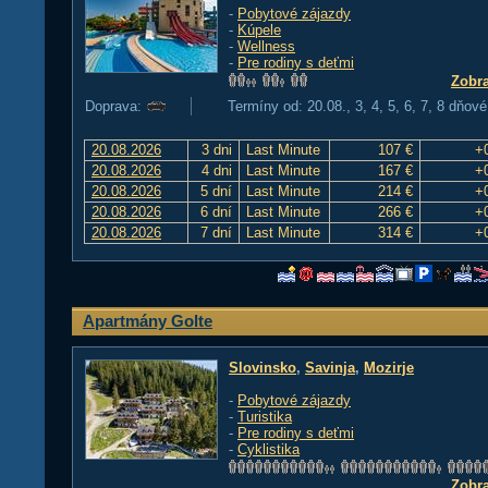
-
Pobytové zájazdy
-
Kúpele
-
Wellness
-
Pre rodiny s deťmi
Zobra
Doprava:
Termíny od: 20.08., 3, 4, 5, 6, 7, 8 dňové
20.08.2026
3 dni
Last Minute
107 €
+
20.08.2026
4 dni
Last Minute
167 €
+
20.08.2026
5 dní
Last Minute
214 €
+
20.08.2026
6 dní
Last Minute
266 €
+
20.08.2026
7 dní
Last Minute
314 €
+
Apartmány Golte
Slovinsko
,
Savinja
,
Mozirje
-
Pobytové zájazdy
-
Turistika
-
Pre rodiny s deťmi
-
Cyklistika
Zobra