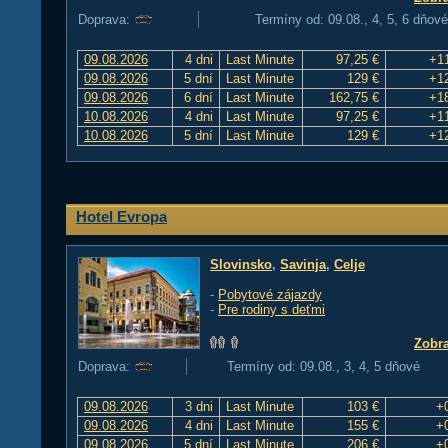
Doprava:
Termíny od: 09.08., 4, 5, 6 dňové
09.08.2026
4 dni
Last Minute
97,25 €
+1
09.08.2026
5 dní
Last Minute
129 €
+1
09.08.2026
6 dní
Last Minute
162,75 €
+1
10.08.2026
4 dni
Last Minute
97,25 €
+1
10.08.2026
5 dní
Last Minute
129 €
+1
Hotel Evropa
Slovinsko
,
Savinja
,
Celje
-
Pobytové zájazdy
-
Pre rodiny s deťmi
Zobra
Doprava:
Termíny od: 09.08., 3, 4, 5 dňové
09.08.2026
3 dni
Last Minute
103 €
+
09.08.2026
4 dni
Last Minute
155 €
+
09.08.2026
5 dní
Last Minute
206 €
+