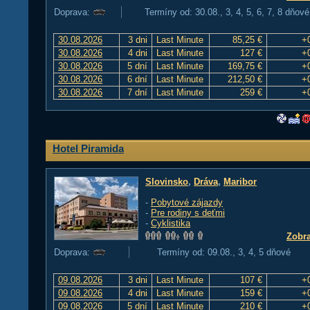
Doprava:
Termíny od: 30.08., 3, 4, 5, 6, 7, 8 dňové
30.08.2026
3 dni
Last Minute
85,25 €
+
30.08.2026
4 dni
Last Minute
127 €
+
30.08.2026
5 dní
Last Minute
169,75 €
+
30.08.2026
6 dní
Last Minute
212,50 €
+
30.08.2026
7 dní
Last Minute
259 €
+
Hotel Piramida
Slovinsko
,
Dráva
,
Maribor
-
Pobytové zájazdy
-
Pre rodiny s deťmi
-
Cyklistika
Zobra
Doprava:
Termíny od: 09.08., 3, 4, 5 dňové
09.08.2026
3 dni
Last Minute
107 €
+
09.08.2026
4 dni
Last Minute
159 €
+
09.08.2026
5 dní
Last Minute
210 €
+