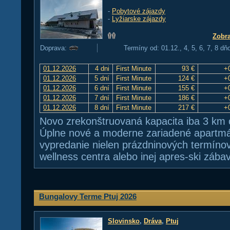
-
Pobytové zájazdy
-
Lyžiarske zájazdy
Zobra
Doprava:
Termíny od: 01.12., 4, 5, 6, 7, 8 dň
01.12.2026
4 dni
First Minute
93 €
+
01.12.2026
5 dní
First Minute
124 €
+
01.12.2026
6 dní
First Minute
155 €
+
01.12.2026
7 dní
First Minute
186 €
+
01.12.2026
8 dní
First Minute
217 €
+
Novo zrekonštruovaná kapacita iba 3 km o
Úplne nové a moderne zariadené apartmá
vypredanie nielen prázdninových termínov
wellness centra alebo inej apres-ski zábav
Bungalovy Terme Ptuj 2026
Slovinsko
,
Dráva
,
Ptuj