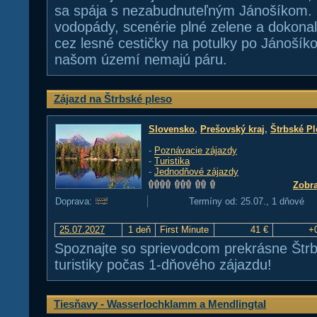
sa spája s nezabudnuteľným Jánošíkom.
vodopády, scenérie plné zelene a dokonal
cez lesné cestičky na potulky po Jánošíko
našom území nemajú páru.
Zájazd na Štrbské pleso
Slovensko
,
Prešovský kraj
,
Štrbské P
-
Poznávacie zájazdy
-
Turistika
-
Jednodňové zájazdy
Zobra
Doprava:
Termíny od: 25.07., 1 dňové
25.07.2027
1 deň
First Minute
41 €
+
Spoznajte so sprievodcom prekrásne Štr
turistiky počas 1-dňového zájazdu!
Tiesňavy - Wasserlochklamm a Mendlingtal