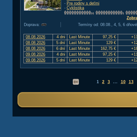
-
Pre rodiny s deťmi
-
Cyklistika
Zobra
Doprava:
Termíny od: 08.08., 4, 5, 6 dňové
08.08.2026
4 dni
Last Minute
97,25 €
+1
08.08.2026
5 dní
Last Minute
129 €
+1
08.08.2026
6 dní
Last Minute
162,75 €
+1
09.08.2026
4 dni
Last Minute
97,25 €
+1
09.08.2026
5 dní
Last Minute
129 €
+1
1
2
3
...
10
13