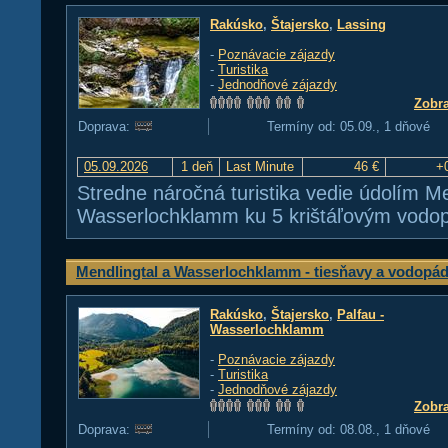
Rakúsko
,
Štajersko
,
Lassing
-
Poznávacie zájazdy
-
Turistika
-
Jednodňové zájazdy
Zobra
Doprava:
Termíny od: 05.09., 1 dňové
05.09.2026
1 deň
Last Minute
46 €
+
Stredne náročná turistika vedie údolím Me
Wasserlochklamm ku 5 krištáľovým vodop
Mendlingtal a Wasserlochklamm - tiesňavy a vodopá
Rakúsko
,
Štajersko
,
Palfau -
Wasserlochklamm
-
Poznávacie zájazdy
-
Turistika
-
Jednodňové zájazdy
Zobra
Doprava:
Termíny od: 08.08., 1 dňové