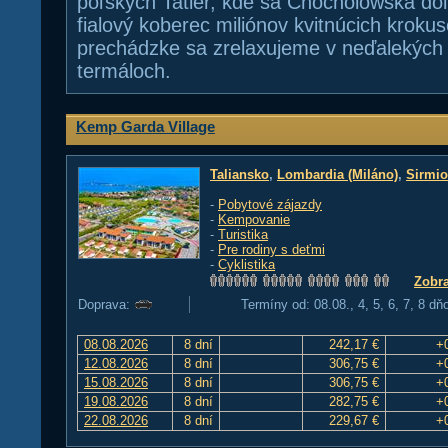
poľských Tatier, kde sa Chocholowska do
fialový koberec miliónov kvitnúcich kroku
prechádzke sa zrelaxujeme v neďalekých
termáloch.
Kemp Garda Village
Taliansko
,
Lombardia (Miláno)
,
Sirmi
-
Pobytové zájazdy
-
Kempovanie
-
Turistika
-
Pre rodiny s deťmi
-
Cyklistika
Zobra
Doprava:
Termíny od: 08.08., 4, 5, 6, 7, 8 dň
08.08.2026
8 dní
242,17 €
+
12.08.2026
8 dní
306,75 €
+
15.08.2026
8 dní
306,75 €
+
19.08.2026
8 dní
282,75 €
+
22.08.2026
8 dní
229,67 €
+