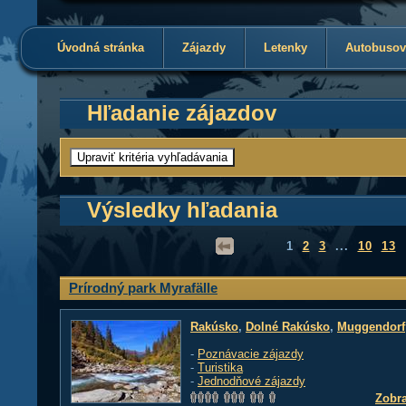
Úvodná stránka
Zájazdy
Letenky
Autobusov
Hľadanie zájazdov
Výsledky hľadania
1
2
3
...
10
13
Prírodný park Myrafälle
Rakúsko
,
Dolné Rakúsko
,
Muggendorf
-
Poznávacie zájazdy
-
Turistika
-
Jednodňové zájazdy
Zobra