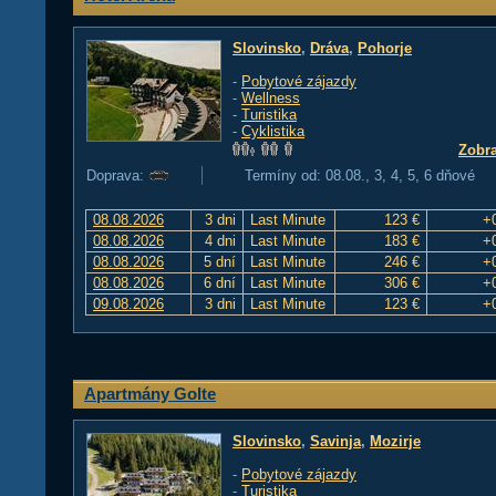
Slovinsko
,
Dráva
,
Pohorje
-
Pobytové zájazdy
-
Wellness
-
Turistika
-
Cyklistika
Zobra
Doprava:
Termíny od: 08.08., 3, 4, 5, 6 dňové
08.08.2026
3 dni
Last Minute
123 €
+
08.08.2026
4 dni
Last Minute
183 €
+
08.08.2026
5 dní
Last Minute
246 €
+
08.08.2026
6 dní
Last Minute
306 €
+
09.08.2026
3 dni
Last Minute
123 €
+
Apartmány Golte
Slovinsko
,
Savinja
,
Mozirje
-
Pobytové zájazdy
-
Turistika