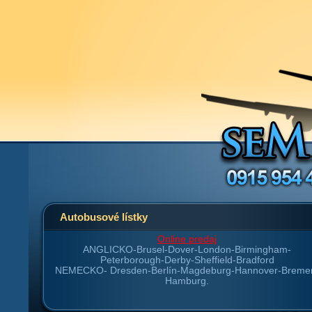
Autobusové lístky
Online predaj
ANGLICKO-
Brusel-Dover-London-Birmingham-
Peterborough-Derby-Sheffield-Bradford
NEMECKO-
Dresden-Berlín-Magdeburg-Hannover-Breme
Hamburg.