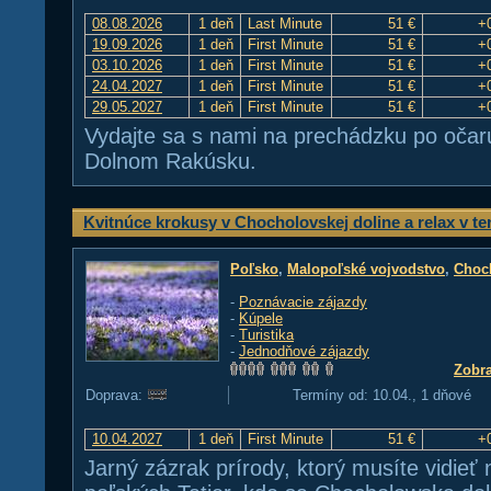
08.08.2026
1 deň
Last Minute
51 €
+
19.09.2026
1 deň
First Minute
51 €
+
03.10.2026
1 deň
First Minute
51 €
+
24.04.2027
1 deň
First Minute
51 €
+
29.05.2027
1 deň
First Minute
51 €
+
Vydajte sa s nami na prechádzku po očaru
Dolnom Rakúsku.
Kvitnúce krokusy v Chocholovskej doline a relax v t
Poľsko
,
Malopoľské vojvodstvo
,
Choc
-
Poznávacie zájazdy
-
Kúpele
-
Turistika
-
Jednodňové zájazdy
Zobra
Doprava:
Termíny od: 10.04., 1 dňové
10.04.2027
1 deň
First Minute
51 €
+
Jarný zázrak prírody, ktorý musíte vidieť