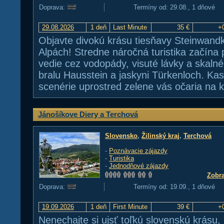
Doprava:
Termíny od: 29.08., 1 dňové
29.08.2026
1 deň
Last Minute
35 €
+
Objavte divokú krásu tiesňavy Steinwan
Alpách! Stredne náročná turistika začína
vedie cez vodopády, visuté lávky a skaln
bralu Hausstein a jaskyni Türkenloch. K
scenérie uprostred zelene vás očaria na
Jánošíkove Diery a Terchová
Slovensko
,
Žilinský kraj
,
Terchová
-
Poznávacie zájazdy
-
Turistika
-
Jednodňové zájazdy
Zobra
Doprava:
Termíny od: 19.09., 1 dňové
19.09.2026
1 deň
First Minute
39 €
+
Nenechajte si ujsť toľkú slovenskú krásu, 