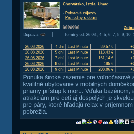
Chorvátsko
,
Istria
,
Umag
-
Pobytové zájazdy
-
Pre rodiny s deťmi
Zobra
Doprava:
Termíny od: 26.08., 4, 5, 6, 7, 8, 9, 10,
26.08.2026
4 dni
Last Minute
89,57 €
+
26.08.2026
5 dní
Last Minute
113,43 €
+
26.08.2026
7 dní
Last Minute
161,14 €
+
26.08.2026
8 dní
Last Minute
185 €
+
26.08.2026
9 dní
Last Minute
208,86 €
+
Ponúka široké zázemie pre voľnočasové aj
kvalitné ubytovanie v mobilných domčekoc
priamy prístup k moru. Vďaka bazénom
atrakciám pre deti aj dospelých je skvelou
pre páry, ktoré hľadajú relax v príjemnom 
pobrežia.