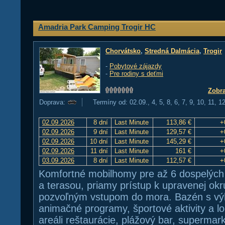
Amadria Park Camping Trogir HC
Chorvátsko
,
Stredná Dalmácia
,
Trogir
-
Pobytové zájazdy
-
Pre rodiny s deťmi
Zobra
Doprava:
Termíny od: 02.09., 4, 5, 8, 6, 7, 9, 10, 11, 1
02.09.2026
8 dní
Last Minute
113,86 €
+
02.09.2026
9 dní
Last Minute
129,57 €
+
02.09.2026
10 dní
Last Minute
145,29 €
+
02.09.2026
11 dní
Last Minute
161 €
+
03.09.2026
8 dní
Last Minute
112,57 €
+
Komfortné mobilhomy pre až 6 dospelých a
a terasou, priamy prístup k upravenej okru
pozvoľným vstupom do mora. Bazén s v
animačné programy, športové aktivity a lo
areáli reštaurácie, plážový bar, supermark