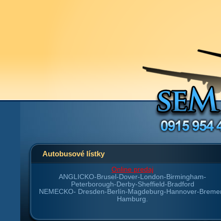
Autobusové lístky
Online predaj
ANGLICKO-
Brusel-Dover-London-Birmingham-
Peterborough-Derby-Sheffield-Bradford
NEMECKO-
Dresden-Berlín-Magdeburg-Hannover-Breme
Hamburg.