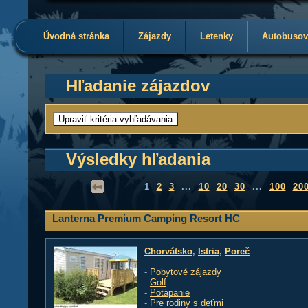
Úvodná stránka
Zájazdy
Letenky
Autobusov
Hľadanie zájazdov
Výsledky hľadania
1
2
3
...
10
20
30
...
100
20
Lanterna Premium Camping Resort HC
Chorvátsko
,
Istria
,
Poreč
-
Pobytové zájazdy
-
Golf
-
Potápanie
-
Pre rodiny s deťmi