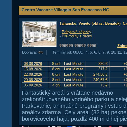
Centro Vacanze Villaggio San Francesco HC
Taliansko
,
Veneto (oblasť Benátok)
,
Ca
-
Pobytové zájazdy
-
Pre rodiny s deťmi
Zobra
Doprava:
Termíny od: 08.08., 4, 5, 6, 8, 7, 9, 10, 11, 1
08.08.2026
8 dní
Last Minute
330 €
+
15.08.2026
8 dní
Last Minute
317 €
+
22.08.2026
8 dní
Last Minute
274,50 €
+
29.08.2026
8 dní
Last Minute
249,67 €
+
05.09.2026
4 dni
Last Minute
73 €
+
Fantastický areál s vrátane nedávno
zrekonštruovaného vodného parku a celej
Parkovanie, animačné programy i vstup 
areálov zdarma. Celý areál (32 ha) pekn
borovicového hája, pozdĺž 400 m dlhej pie