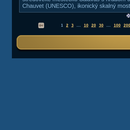
Chauvet (UNESCO), ikonický skalný most
1
2
3
...
10
20
30
...
100
20