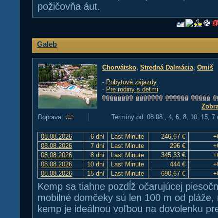
požičovňa áut.
Galeb
Chorvátsko
,
Stredná Dalmácia
,
Omiš
-
Pobytové zájazdy
-
Pre rodiny s deťmi
Zobra
Doprava:
Termíny od: 08.08., 4, 6, 8, 10, 15, 7
08.08.2026
6 dní
Last Minute
246,67 €
+
08.08.2026
7 dní
Last Minute
296 €
+
08.08.2026
8 dní
Last Minute
345,33 €
+
08.08.2026
10 dní
Last Minute
444 €
+
08.08.2026
15 dní
Last Minute
690,67 €
+
Kemp sa tiahne pozdĺž očarujúcej piesočn
mobilné domčeky sú len 100 m od pláže,
kemp je ideálnou voľbou na dovolenku pre