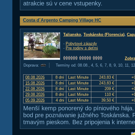
atrakcie sú v cene vstupenky.
Costa d´Argento Camping Village HC
Taliansko
,
Toskánsko (Florencia)
,
Cap
-
Pobytové zájazdy
-
Pre rodiny s deťmi
Zobra
Doprava:
Termíny od: 08.08., 4, 5, 6, 7, 8, 9, 10, 11, 1
08.08.2026
8 dní
Last Minute
243,83 €
+
15.08.2026
8 dní
Last Minute
243,83 €
+
22.08.2026
8 dní
Last Minute
209 €
+
29.08.2026
8 dní
Last Minute
110 €
+
05.09.2026
4 dni
Last Minute
39,50 €
+
Menší kemp ponorený do píniového hája.
bod pre poznávanie južného Toskánska. P
tmavým pieskom. Bez pripojenia k interne