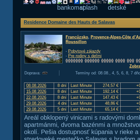
Residence Domaine des Hauts de Salavas
Francúzsko
,
Provence-Alpes-Côte d’A
Roussillon
-
Pobytové zájazdy
-
Pre rodiny s deťmi
Zobra
Doprava:
Termíny od: 08.08., 4, 5, 6, 8, 7 dň
08.08.2026
8 dní
Last Minute
274,57 €
+
15.08.2026
8 dní
Last Minute
192,14 €
+
22.08.2026
8 dní
Last Minute
147,43 €
+
29.08.2026
4 dni
Last Minute
48,86 €
+
29.08.2026
5 dní
Last Minute
65,14 €
+
Areál obklopený vinicami s radovými dom
apartmánmi, dvoma bazénmi a množstvom t
okolí. Pešia dostupnosť kúpania v rieke a
stredoveké mestečko Salavas s hradom a 