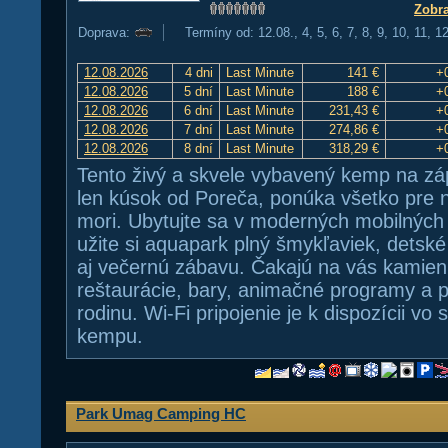
Zobra
Doprava:
Termíny od: 12.08., 4, 5, 6, 7, 8, 9, 10, 11, 1
12.08.2026
4 dni
Last Minute
141 €
+
12.08.2026
5 dní
Last Minute
188 €
+
12.08.2026
6 dní
Last Minute
231,43 €
+
12.08.2026
7 dní
Last Minute
274,86 €
+
12.08.2026
8 dní
Last Minute
318,29 €
+
Tento živý a skvele vybavený kemp na zá
len kúsok od Poreča, ponúka všetko pre 
mori. Ubytujte sa v moderných mobilných
užite si aquapark plný šmykľaviek, detské 
aj večernú zábavu. Čakajú na vás kamien
reštaurácie, bary, animačné programy a p
rodinu. Wi-Fi pripojenie je k dispozícii vo
kempu.
Park Umag Camping HC