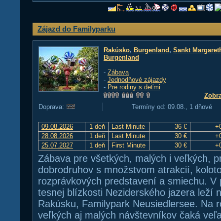
Zájazd do Familyparku
Rakúsko
,
Burgenland
,
Sankt Margaret
Burgenland
-
Zábava
-
Jednodňové zájazdy
-
Pre rodiny s deťmi
Zobra
Doprava:
Termíny od: 09.08., 1 dňové
09.08.2026
1 deň
Last Minute
36 €
+
28.08.2026
1 deň
Last Minute
30 €
+
25.07.2027
1 deň
First Minute
30 €
+
Zábava pre všetkých, malých i veľkých, pr
dobrodruhov s množstvom atrakcií, kolotoč
rozprávkových predstavení a smiechu. V 
tesnej blízkosti Neziderského jazera leží
Rakúsku, Familypark Neusiedlersee. Na ro
veľkých aj malých návštevníkov čaká veľ