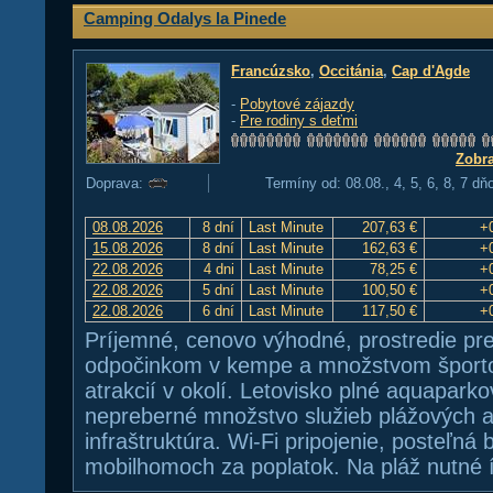
Camping Odalys la Pinede
Francúzsko
,
Occitánia
,
Cap d'Agde
-
Pobytové zájazdy
-
Pre rodiny s deťmi
Zobra
Doprava:
Termíny od: 08.08., 4, 5, 6, 8, 7 dň
08.08.2026
8 dní
Last Minute
207,63 €
+
15.08.2026
8 dní
Last Minute
162,63 €
+
22.08.2026
4 dni
Last Minute
78,25 €
+
22.08.2026
5 dní
Last Minute
100,50 €
+
22.08.2026
6 dní
Last Minute
117,50 €
+
Príjemné, cenovo výhodné, prostredie pre
odpočinkom v kempe a množstvom šport
atrakcií v okolí. Letovisko plné aquaparko
nepreberné množstvo služieb plážových akti
infraštruktúra. Wi-Fi pripojenie, posteľná b
mobilhomoch za poplatok. Na pláž nutné 