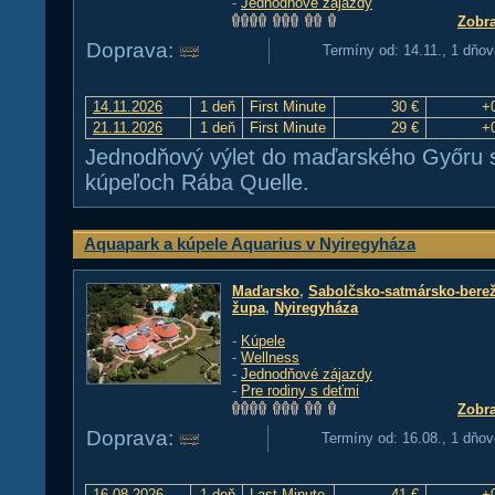
-
Jednodňové zájazdy
Zobra
Doprava:
Termíny od: 14.11., 1 dňov
14.11.2026
1 deň
First Minute
30 €
+
21.11.2026
1 deň
First Minute
29 €
+
Jednodňový výlet do maďarského Győru s
kúpeľoch Rába Quelle.
Aquapark a kúpele Aquarius v Nyiregyháza
Maďarsko
,
Sabolčsko-satmársko-bere
župa
,
Nyiregyháza
-
Kúpele
-
Wellness
-
Jednodňové zájazdy
-
Pre rodiny s deťmi
Zobra
Doprava:
Termíny od: 16.08., 1 dňov
16.08.2026
1 deň
Last Minute
41 €
+