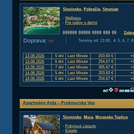
Slovinsko
,
Pobrežie
,
Strunjan
-
Wellness
-
Pre rodiny s deťmi
Zobra
Doprava:
Termíny od: 13.08., 4, 5, 6, 7, 
13.08.2026
5 dní
Last Minute
203,83 €
+
13.08.2026
6 dní
Last Minute
254,67 €
+
13.08.2026
7 dní
Last Minute
305,67 €
+
14.08.2026
5 dní
Last Minute
203,83 €
+
14.08.2026
6 dní
Last Minute
254,67 €
+
Apartmány Ajda – Prekmurska Vas
Slovinsko
,
Mura
,
Moravske Toplice
-
Pobytové zájazdy
-
Kúpele