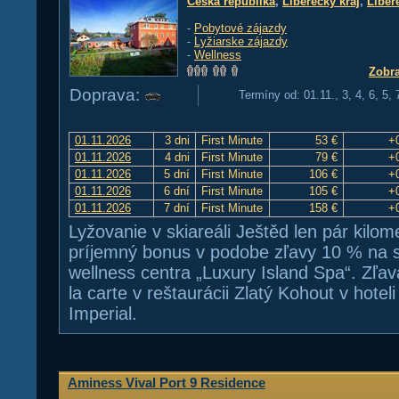
Česká republika
,
Liberecký kraj
,
Liber
-
Pobytové zájazdy
-
Lyžiarske zájazdy
-
Wellness
Zobra
Doprava:
Termíny od: 01.11., 3, 4, 6, 5,
01.11.2026
3 dni
First Minute
53 €
+
01.11.2026
4 dni
First Minute
79 €
+
01.11.2026
5 dní
First Minute
106 €
+
01.11.2026
6 dní
First Minute
105 €
+
01.11.2026
7 dní
First Minute
158 €
+
Lyžovanie v skiareáli Ještěd len pár kilom
príjemný bonus v podobe zľavy 10 % na s
wellness centra „Luxury Island Spa“. Zľ
la carte v reštaurácii Zlatý Kohout v hote
Imperial.
Aminess Vival Port 9 Residence