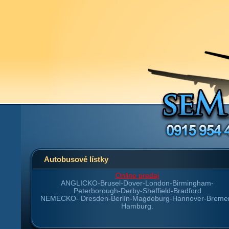
Autobusové lístky
Online predaj
ANGLICKO-
Brusel-Dover-London-Birmingham-
Peterborough-Derby-Sheffield-Bradford
NEMECKO-
Dresden-Berlín-Magdeburg-Hannover-Breme
Hamburg.