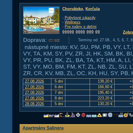
Chorvátsko
,
Korčula
-
Pobytové zájazdy
-
Wellness
-
Pre rodiny s deťmi
Zobra
Doprava:
Termíny od: 27.08., 4, 5, 6, 7, 
nástupné miesto: KV, SU, PM, PB, VY, LT, 
VY, TA, KM, SY, PV, ZR, JI, HK, SM, BK, BI
VY, PR, PU, BK, ZL, BA, TA, KT, HM, A, LI
ST, VY, MO, BM, FM, KT, ZL, NB, ZL, SU, L
ZR, CR, KV, MB, ZL, OC, KH, HU, SY, PB, 
27.08.2026
5 dní
138,20 €
+
27.08.2026
6 dní
166,80 €
+
27.08.2026
7 dní
195,40 €
+
27.08.2026
8 dní
223,20 €
+
28.08.2026
5 dní
130,20 €
+
Apartmány Salinera