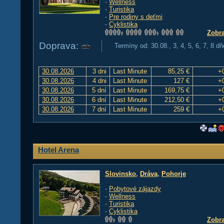
-
Wellness
-
Turistika
-
Pre rodiny s deťmi
-
Cyklistika
Zobra
Doprava:
Termíny od: 30.08., 3, 4, 5, 6, 7, 8 d
30.08.2026
3 dni
Last Minute
85,25 €
+
30.08.2026
4 dni
Last Minute
127 €
+
30.08.2026
5 dní
Last Minute
169,75 €
+
30.08.2026
6 dní
Last Minute
212,50 €
+
30.08.2026
7 dní
Last Minute
259 €
+
Hotel Arena
Slovinsko
,
Dráva
,
Pohorje
-
Pobytové zájazdy
-
Wellness
-
Turistika
-
Cyklistika
Zobra