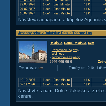
29.08.2026
1 deň
Last Minute
41 €
+
04.07.2027
1 deň
First Minute
41 €
+
18.07.2027
1 deň
First Minute
41 €
+
Návšteva aquaparku a kúpelov Aquarius 
Jesenný relax v Rakúsku: Retz a Therme Laa
Rakúsko
,
Dolné Rakúsko
,
Retz
-
Poznávacie zájazdy
-
Wellness
-
Jednodňové zájazdy
Zobra
Doprava:
Termíny od: 10.10., 1 dňov
10.10.2026
1 deň
First Minute
41 €
+
07.11.2026
1 deň
First Minute
41 €
+
Navštívte s nami Dolné Rakúsko a zrelax
centre.