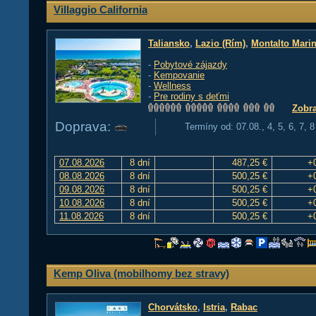
Villaggio California
Taliansko
,
Lazio (Rím)
,
Montalto Mari
-
Pobytové zájazdy
-
Kempovanie
-
Wellness
-
Pre rodiny s deťmi
Zobra
Doprava:
Termíny od: 07.08., 4, 5, 6, 7, 
07.08.2026
8 dní
487,25 €
+
08.08.2026
8 dní
500,25 €
+
09.08.2026
8 dní
500,25 €
+
10.08.2026
8 dní
500,25 €
+
11.08.2026
8 dní
500,25 €
+
Kemp Oliva (mobilhomy bez stravy)
Chorvátsko
,
Istria
,
Rabac