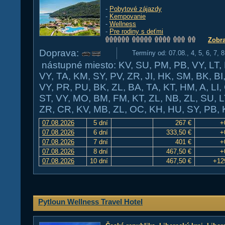
-
Pobytové zájazdy
-
Kempovanie
-
Wellness
-
Pre rodiny s deťmi
Zobra
Doprava:
Termíny od: 07.08., 4, 5, 6, 7, 
nástupné miesto: KV, SU, PM, PB, VY, LT, 
VY, TA, KM, SY, PV, ZR, JI, HK, SM, BK, BI
VY, PR, PU, BK, ZL, BA, TA, KT, HM, A, LI
ST, VY, MO, BM, FM, KT, ZL, NB, ZL, SU, L
ZR, CR, KV, MB, ZL, OC, KH, HU, SY, PB, 
07.08.2026
5 dní
267 €
+
07.08.2026
6 dní
333,50 €
+
07.08.2026
7 dní
401 €
+
07.08.2026
8 dní
467,50 €
+
07.08.2026
10 dní
467,50 €
+12
Pytloun Wellness Travel Hotel