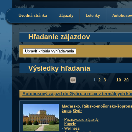
Úvodná stránka
Zájazdy
Letenky
Autobusov
Hľadanie zájazdov
Výsledky hľadania
1
2
3
...
10
20
Autobusový zájazd do Győru a relax v termálnych k
Maďarsko
,
Rábsko-mošonsko-šopron
župa
,
Győr
-
Poznávacie zájazdy
-
Kúpele
-
Wellness