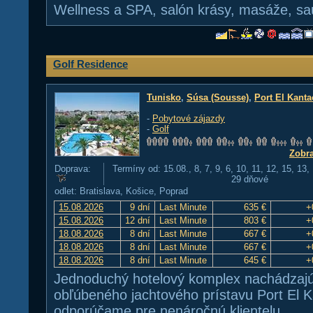
Wellness a SPA, salón krásy, masáže, sau
Golf Residence
Tunisko
,
Súsa (Sousse)
,
Port El Kanta
-
Pobytové zájazdy
-
Golf
Zobra
Doprava:
Termíny od: 15.08., 8, 7, 9, 6, 10, 11, 12, 15, 13,
29 dňové
odlet: Bratislava, Košice, Poprad
15.08.2026
9 dní
Last Minute
635 €
+
15.08.2026
12 dní
Last Minute
803 €
+
18.08.2026
8 dní
Last Minute
667 €
+
18.08.2026
8 dní
Last Minute
667 €
+
18.08.2026
8 dní
Last Minute
645 €
+
Jednoduchý hotelový komplex nachádzajú 
obľúbeného jachtového prístavu Port El K
odporúčame pre nenáročnú klientelu.