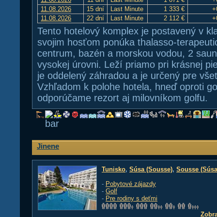
11.08.2026
15 dní
Last Minute
1 333 €
+
11.08.2026
22 dní
Last Minute
2 112 €
+
Tento hotelový komplex je postavený v k
svojim hosťom ponúka thalasso-terapeuti
centrum, bazén a morskou vodou, 2 sau
vysokej úrovni. Leží priamo pri krásnej pie
je oddelený záhradou a je určený pre všet
Vzhľadom k polohe hotela, hneď oproti go
odporúčame rezort aj milovníkom golfu.
Jinene
Tunisko
,
Súsa (Sousse)
,
Sousse (Súsa
-
Pobytové zájazdy
-
Golf
-
Pre rodiny s deťmi
Zobra