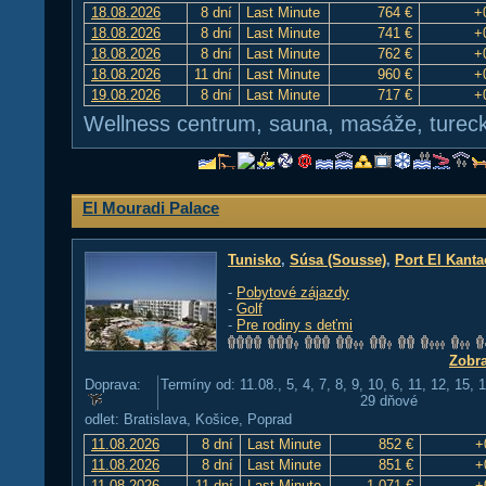
18.08.2026
8 dní
Last Minute
764 €
+
18.08.2026
8 dní
Last Minute
741 €
+
18.08.2026
8 dní
Last Minute
762 €
+
18.08.2026
11 dní
Last Minute
960 €
+
19.08.2026
8 dní
Last Minute
717 €
+
Wellness centrum, sauna, masáže, tureck
El Mouradi Palace
Tunisko
,
Súsa (Sousse)
,
Port El Kanta
-
Pobytové zájazdy
-
Golf
-
Pre rodiny s deťmi
Zobra
Doprava:
Termíny od: 11.08., 5, 4, 7, 8, 9, 10, 6, 11, 12, 15, 
29 dňové
odlet: Bratislava, Košice, Poprad
11.08.2026
8 dní
Last Minute
852 €
+
11.08.2026
8 dní
Last Minute
851 €
+
11.08.2026
11 dní
Last Minute
1 071 €
+