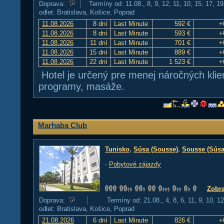
Doprava:
Termíny od: 11.08., 8, 9, 12, 11, 10, 15, 17, 1
odlet: Bratislava, Košice, Poprad
11.08.2026
8 dní
Last Minute
592 €
+
11.08.2026
8 dní
Last Minute
593 €
+
11.08.2026
11 dní
Last Minute
701 €
+
11.08.2026
15 dní
Last Minute
889 €
+
11.08.2026
22 dní
Last Minute
1 523 €
+
Hotel je určený pre menej náročných kli
programy, masáže.
Marhaba Club
Tunisko
,
Súsa (Sousse)
,
Sousse (Súsa
-
Pobytové zájazdy
Zobra
Doprava:
Termíny od: 21.08., 4, 8, 6, 11, 9, 10, 1
odlet: Bratislava, Košice, Poprad
21.08.2026
6 dní
Last Minute
826 €
+