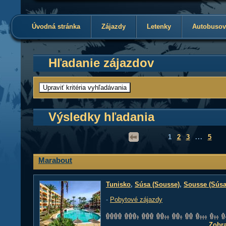
Úvodná stránka
Zájazdy
Letenky
Autobusov
Hľadanie zájazdov
Výsledky hľadania
1
2
3
...
5
Marabout
Tunisko
,
Súsa (Sousse)
,
Sousse (Súsa
-
Pobytové zájazdy
Zobra