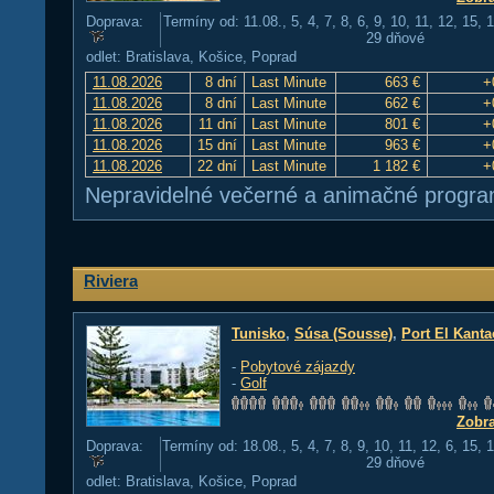
Doprava:
Termíny od: 11.08., 5, 4, 7, 8, 6, 9, 10, 11, 12, 15, 
29 dňové
odlet: Bratislava, Košice, Poprad
11.08.2026
8 dní
Last Minute
663 €
+
11.08.2026
8 dní
Last Minute
662 €
+
11.08.2026
11 dní
Last Minute
801 €
+
11.08.2026
15 dní
Last Minute
963 €
+
11.08.2026
22 dní
Last Minute
1 182 €
+
Nepravidelné večerné a animačné progra
Riviera
Tunisko
,
Súsa (Sousse)
,
Port El Kanta
-
Pobytové zájazdy
-
Golf
Zobra
Doprava:
Termíny od: 18.08., 5, 4, 7, 8, 9, 10, 11, 12, 6, 15, 
29 dňové
odlet: Bratislava, Košice, Poprad