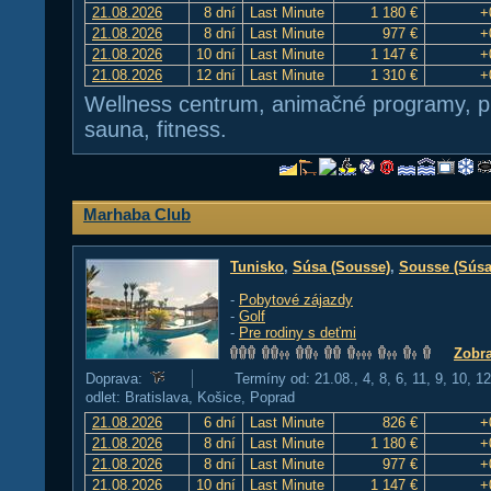
21.08.2026
8 dní
Last Minute
1 180 €
+
21.08.2026
8 dní
Last Minute
977 €
+
21.08.2026
10 dní
Last Minute
1 147 €
+
21.08.2026
12 dní
Last Minute
1 310 €
+
Wellness centrum, animačné programy, plá
sauna, fitness.
Marhaba Club
Tunisko
,
Súsa (Sousse)
,
Sousse (Súsa
-
Pobytové zájazdy
-
Golf
-
Pre rodiny s deťmi
Zobra
Doprava:
Termíny od: 21.08., 4, 8, 6, 11, 9, 10, 1
odlet: Bratislava, Košice, Poprad
21.08.2026
6 dní
Last Minute
826 €
+
21.08.2026
8 dní
Last Minute
1 180 €
+
21.08.2026
8 dní
Last Minute
977 €
+
21.08.2026
10 dní
Last Minute
1 147 €
+