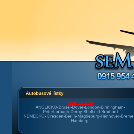
Autobusové lístky
Online predaj
ANGLICKO-
Brusel-Dover-London-Birmingham-
Peterborough-Derby-Sheffield-Bradford
NEMECKO-
Dresden-Berlín-Magdeburg-Hannover-Breme
Hamburg.