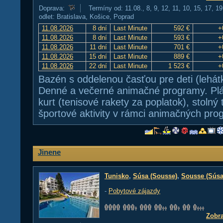
Doprava:
Termíny od: 11.08., 8, 9, 12, 11, 10, 15, 17, 1
odlet: Bratislava, Košice, Poprad
11.08.2026
8 dní
Last Minute
592 €
+
11.08.2026
8 dní
Last Minute
593 €
+
11.08.2026
11 dní
Last Minute
701 €
+
11.08.2026
15 dní
Last Minute
889 €
+
11.08.2026
22 dní
Last Minute
1 523 €
+
Bazén s oddelenou časťou pre deti (lehát
Denné a večerné animačné programy. Pláž
kurt (tenisové rakety za poplatok), stolný 
športové aktivity v rámci animačných pro
Jinene
Tunisko
,
Súsa (Sousse)
,
Sousse (Súsa
-
Pobytové zájazdy
Zobra