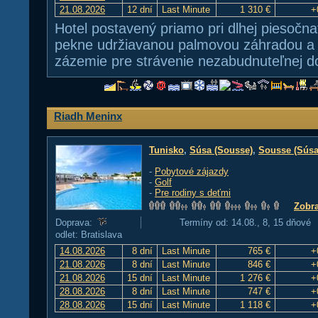
21.08.2026
12 dní
Last Minute
1 310 €
+
Hotel postavený priamo pri dlhej piesočnat
pekne udržiavanou palmovou záhradou a 
zázemie pre strávenie nezabudnuteľnej d
Riadh Meninx
Tunisko
,
Súsa (Sousse)
,
Sousse (Súsa
-
Pobytové zájazdy
-
Golf
-
Pre rodiny s deťmi
Zobra
Doprava:
Termíny od: 14.08., 8, 15 dňové
odlet: Bratislava
14.08.2026
8 dní
Last Minute
765 €
+
21.08.2026
8 dní
Last Minute
846 €
+
21.08.2026
15 dní
Last Minute
1 276 €
+
28.08.2026
8 dní
Last Minute
747 €
+
28.08.2026
15 dní
Last Minute
1 118 €
+