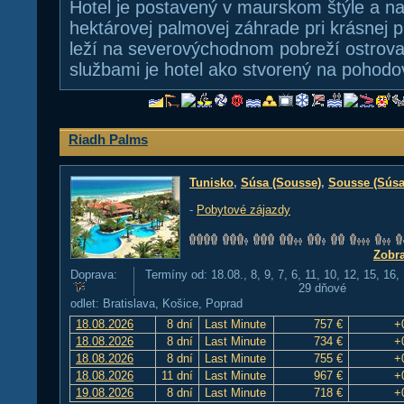
Hotel je postavený v maurskom štýle a n
hektárovej palmovej záhrade pri krásnej pi
leží na severovýchodnom pobreží ostrov
službami je hotel ako stvorený na pohodo
Riadh Palms
Tunisko
,
Súsa (Sousse)
,
Sousse (Súsa
-
Pobytové zájazdy
Zobra
Doprava:
Termíny od: 18.08., 8, 9, 7, 6, 11, 10, 12, 15, 16,
29 dňové
odlet: Bratislava, Košice, Poprad
18.08.2026
8 dní
Last Minute
757 €
+
18.08.2026
8 dní
Last Minute
734 €
+
18.08.2026
8 dní
Last Minute
755 €
+
18.08.2026
11 dní
Last Minute
967 €
+
19.08.2026
8 dní
Last Minute
718 €
+