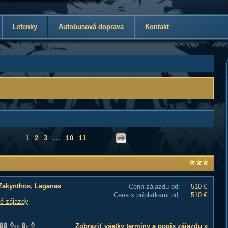
Letenky
Autobusová doprava
Kontakt
1
2
3
...
10
11
Zakynthos
,
Laganas
Cena zájazdu od:
510 €
Cena s príplatkami od:
510 €
é zájazdy
Zobraziť všetky termíny a popis zájazdu »