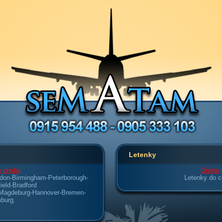
Letenky
 predaj
Online 
don-Birmingham-Peterborough-
Letenky do c
ield-Bradford
-Magdeburg-Hannover-Bremen-
burg.