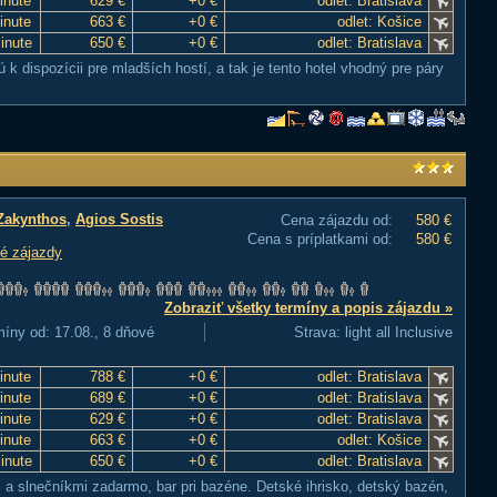
inute
629 €
+0 €
odlet: Bratislava
inute
663 €
+0 €
odlet: Košice
Minute
650 €
+0 €
odlet: Bratislava
 k dispozícii pre mladších hostí, a tak je tento hotel vhodný pre páry
Zakynthos
,
Agios Sostis
Cena zájazdu od:
580 €
Cena s príplatkami od:
580 €
é zájazdy
Zobraziť všetky termíny a popis zájazdu »
míny od: 17.08., 8 dňové
Strava: light all Inclusive
inute
788 €
+0 €
odlet: Bratislava
inute
689 €
+0 €
odlet: Bratislava
inute
629 €
+0 €
odlet: Bratislava
inute
663 €
+0 €
odlet: Košice
Minute
650 €
+0 €
odlet: Bratislava
 a slnečníkmi zadarmo, bar pri bazéne. Detské ihrisko, detský bazén,