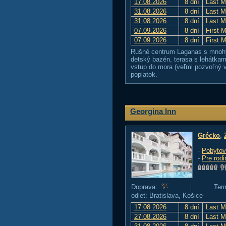
17.08.2026
8 dní
Last M
31.08.2026
8 dní
Last M
31.08.2026
8 dní
Last M
07.09.2026
8 dní
First 
07.09.2026
8 dní
First 
Rušné centrum Laganas s mnohý
detský bazén, terasa s lehátkam
vstup do mora (veľmi pozvoľný v
poplatok.
Georgina Inn
Grécko
,
-
Pobytov
-
Pre rodi
Doprava:
Ter
odlet: Bratislava, Košice
17.08.2026
8 dní
Last M
27.08.2026
8 dní
Last M