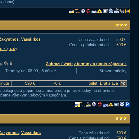
iadanie).
Zakynthos
,
Vassilikos
Cena zájazdu od:
590 €
Cena s príplatkami od:
590 €
é zájazdy
Zobraziť všetky termíny a popis zájazdu »
Termíny od: 08.09., 8 dňové
Strava: raňajky
Minute
590 €
+0 €
odlet: Bratislava
e pokojnou a príjemnou atmosférou a je tak vhodný na strávenie
orúčame všetkým vekovým kategóriám.
Zakynthos
,
Vassilikos
Cena zájazdu od:
590 €
Cena s príplatkami od:
590 €