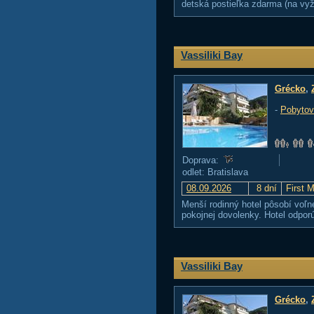
detská postieľka zdarma (na vyž
Vassiliki Bay
Grécko
,
-
Pobytov
Doprava:
odlet: Bratislava
08.09.2026
8 dní
First 
Menší rodinný hotel pôsobí voľn
pokojnej dovolenky. Hotel odp
Vassiliki Bay
Grécko
,