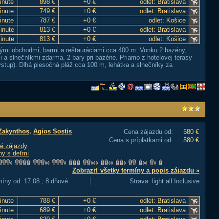
inute
898 €
+0 €
odlet: Bratislava
inute
749 €
+0 €
odlet: Bratislava
inute
787 €
+0 €
odlet: Košice
Minute
813 €
+0 €
odlet: Bratislava
Minute
813 €
+0 €
odlet: Košice
mi obchodmi, barmi a reštauráciami cca 400 m. Vonku 2 bazény,
i a slnečníkmi zdarma, 2 bary pri bazéne. Priamo z hotelovej terasy
stup). Dlhá piesočná pláž cca 100 m, lehátka a slnečníky za
Zakynthos
,
Agios Sostis
Cena zájazdu od:
580 €
Cena s príplatkami od:
580 €
é zájazdy
ny s deťmi
Zobraziť všetky termíny a popis zájazdu »
míny od: 17.08., 8 dňové
Strava: light all Inclusive
inute
788 €
+0 €
odlet: Bratislava
inute
689 €
+0 €
odlet: Bratislava