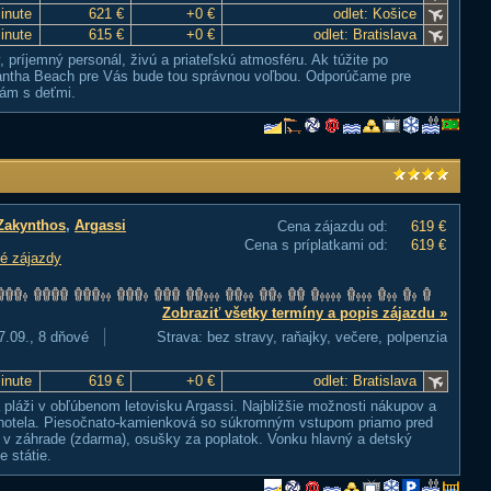
Minute
621 €
+0 €
odlet: Košice
Minute
615 €
+0 €
odlet: Bratislava
 príjemný personál, živú a priateľskú atmosféru. Ak túžite po
kantha Beach pre Vás bude tou správnou voľbou. Odporúčame pre
nám s deťmi.
Zakynthos
,
Argassi
Cena zájazdu od:
619 €
Cena s príplatkami od:
619 €
é zájazdy
Zobraziť všetky termíny a popis zájazdu »
7.09., 8 dňové
Strava: bez stravy, raňajky, večere, polpenzia
Minute
619 €
+0 €
odlet: Bratislava
 pláži v obľúbenom letovisku Argassi. Najbližšie možnosti nákupov a
 hotela. Piesočnato-kamienková so súkromným vstupom priamo pred
a v záhrade (zdarma), osušky za poplatok. Vonku hlavný a detský
e státie.