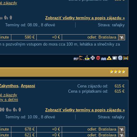
é zájazdy
Zobraziť všetky termíny a popis zájazdu »
Termíny od: 08.09., 8 dňové
Strava: raňajky
Minute
590 €
+0 €
odlet: Bratislava
h s pozvoľným vstupom do mora cca 100 m, lehátka a slnečníky za
Zakynthos
,
Argassi
Cena zájazdu od:
615 €
Cena s príplatkami od:
615 €
é zájazdy
ny s deťmi
Zobraziť všetky termíny a popis zájazdu »
Termíny od: 10.09., 8 dňové
Strava: raňajky
Minute
678 €
+0 €
odlet: Bratislava
Minute
621 €
+0 €
odlet: Bratislava