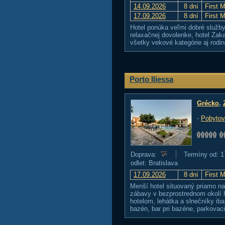
14.09.2026
8 dní
First 
17.09.2026
8 dní
First 
Hotel ponúka veľmi dobré služby,
relaxačnej dovolenke, hotel Za
všetky vekové kategórie aj rodi
Porto Iliessa
Grécko
,
-
Pobytov
Doprava:
Termíny od: 1
odlet: Bratislava
17.09.2026
8 dní
First 
Menší hotel situovaný priamo na
zábavy v bezprostrednom okolí
hotelom, lehátka a slnečníky ib
bazén, bar pri bazéne, parkovaci