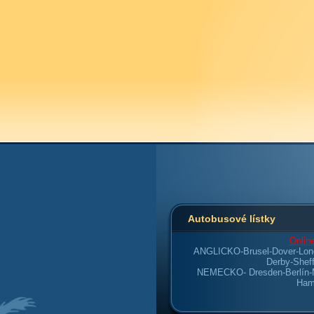
Autobusové lístky
Online
ANGLICKO-
Brusel-Dover-Lon
Derby-Sheff
NEMECKO-
Dresden-Berlín
Ham