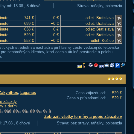
íny od: 13.08., 8 dňové
Strava: raňajky, polpenzia
inute
741 €
+0 €
odlet: Bratislava
inute
699 €
+0 €
odlet: Bratislava
inute
638 €
+0 €
odlet: Bratislava
inute
529 €
+0 €
odlet: Bratislava
inute
552 €
+0 €
odlet: Košice
stických stredísk sa nachádza pri hlavnej ceste vedúcej do letoviska
pre nenáročných klientov, ktorí ocenia útulné prostredie a polohu
e.
Zakynthos
,
Laganas
Cena zájazdu od:
529 €
Cena s príplatkami od:
529 €
é zájazdy
ny s deťmi
Zobraziť všetky termíny a popis zájazdu »
: 17.08., 8 dňové
Strava: bez stravy, raňajky, polpenzia