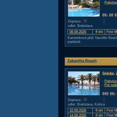
-
Pobytov
Doprava:
odlet: Bratislava
08.09.2026
8 dní
First 
Kamienková pláž Vassiliki Beac
poplatok.
Zakantha Beach
Grécko
,
-
Pobytov
-
Pre rodi
Doprava:
odlet: Bratislava, Košice
10.09.2026
8 dní
First 
14.09.2026
8 dní
First 