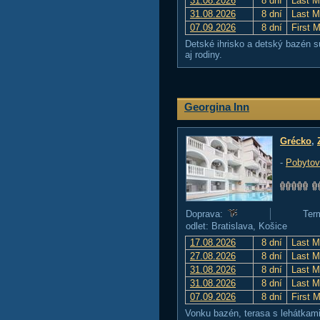
31.08.2026
8 dní
Last M
31.08.2026
8 dní
Last M
07.09.2026
8 dní
First 
Detské ihrisko a detský bazén sú
aj rodiny.
Georgina Inn
Grécko
,
-
Pobytov
Doprava:
Ter
odlet: Bratislava, Košice
17.08.2026
8 dní
Last M
27.08.2026
8 dní
Last M
31.08.2026
8 dní
Last M
31.08.2026
8 dní
Last M
07.09.2026
8 dní
First 
Vonku bazén, terasa s lehátkami