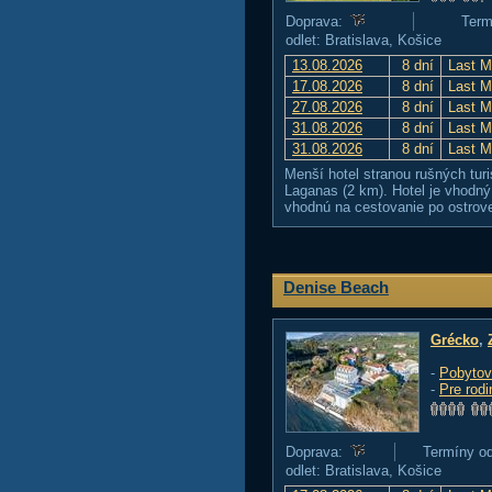
Doprava:
Term
odlet: Bratislava, Košice
13.08.2026
8 dní
Last M
17.08.2026
8 dní
Last M
27.08.2026
8 dní
Last M
31.08.2026
8 dní
Last M
31.08.2026
8 dní
Last M
Menší hotel stranou rušných turi
Laganas (2 km). Hotel je vhodný 
vhodnú na cestovanie po ostrov
Denise Beach
Grécko
,
-
Pobytov
-
Pre rodi
Doprava:
Termíny od
odlet: Bratislava, Košice