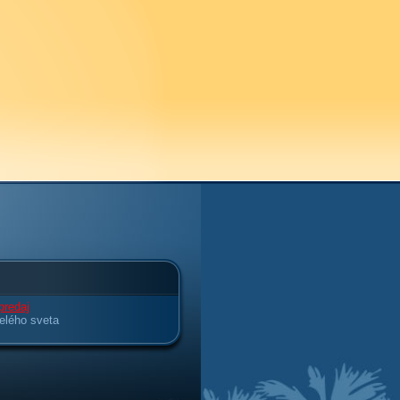
predaj
elého sveta