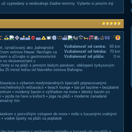
ol už vypredaný a neobsahuje žiadne termíny. Vyberte si prosím iný
Vzdialenosť od centra:
65 km
rt, označovaný ako „bahrajnské
Vzdialenosť od letiska:
70 km
ečnom ostrove Hawar. Nechajte sa
ami a užívajte si gastronomické
Vzdialenosť od pláže:
0 m
mi so skúsenosťami z
chnite si na pláži s jemným bielym pieskom, obklopení tyrkysovým
ba 25 minút loďou od hlavného ostrova Bahrajnu.
 reštaurácia s výberom medzinárodných špecialít pripravovanými
ichelinských reštaurácií • beach lounge • bar pri bazéne • bezplatné
 centrum • moderný bazén s výhľadom na more • detský bazén so
i • jazda na ťave a koňoch • jóga na pláži • moderne zariadené
nimačný tím
 pieskom s pozvoľným vstupom do mora • mólo s luxusnými vodnými
s • vodné športy na pláži za poplatok
by typu superior s možnosťou prístelky • luxusné vily na pláži a