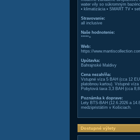
water vily so súkromným bazénom
• klimatizácia • SMART TV • set 
Stravovanie:
all inclusive
Naše hodnotenie:
*****+
Web:
https://www.mantiscollection.com
Upútavka:
Bahrajnské Maldivy
Cena nezahŕňa:
Vstupné víza 5 BAH (cca 12 EUR)
platobnou kartou). Vstupné víza
Pobytová taxa 3,3 BAH (cca 8,8 
Poznámka k doprave:
Lety BTS-BAH (12.6.2026 a 14.8
medzipristátím v Košiciach.
Dostupné výlety