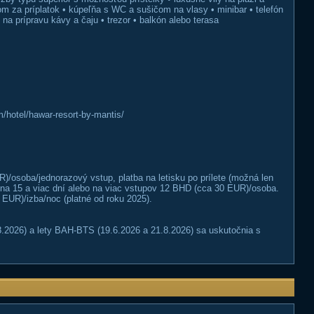
 za príplatok • kúpeľňa s WC a sušičom na vlasy • minibar • telefón
na prípravu kávy a čaju • trezor • balkón alebo terasa
/hotel/hawar-resort-by-mantis/
/osoba/jednorazový vstup, platba na letisku po prílete (možná len
 na 15 a viac dní alebo na viac vstupov 12 BHD (cca 30 EUR)/osoba.
EUR)/izba/noc (platné od roku 2025).
.2026) a lety BAH-BTS (19.6.2026 a 21.8.2026) sa uskutočnia s