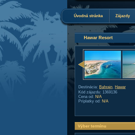
Úvodná stránka
Zájazdy
Hawar Resort
Destinácia:
Bahrajn
,
Hawar
Kód zájazdu: 1369136
Cena od:
N/A
Príplatky od:
N/A
Výber termínu