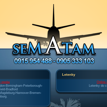
Letenky
 predaj
Online 
don-Birmingham-Peterborough-
Letenky do c
ield-Bradford
-Magdeburg-Hannover-Bremen-
burg.