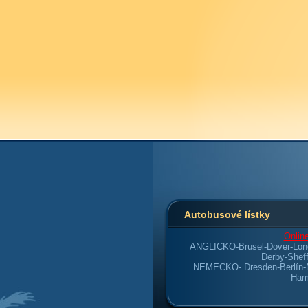
Autobusové lístky
Online
ANGLICKO-
Brusel-Dover-Lon
Derby-Sheff
NEMECKO-
Dresden-Berlín
Ham