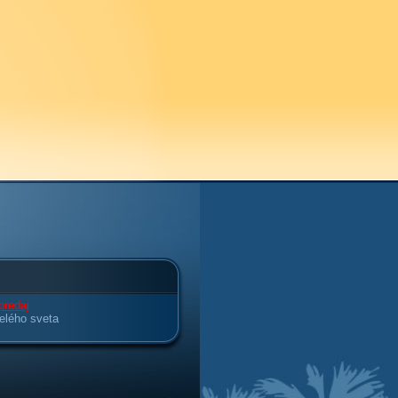
predaj
elého sveta