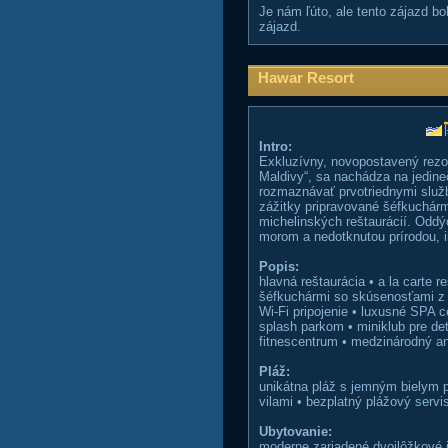
Je nám ľúto, ale tento zájazd b
zájazd.
Hawar Resort
Intro:
Exkluzívny, novopostavený rezo
Maldivy“, sa nachádza na jedin
rozmaznávať prvotriednymi služb
zážitky pripravované šéfkuchár
michelinských reštaurácií. Oddý
morom a nedotknutou prírodou, i
Popis:
hlavná reštaurácia • a la carte
šéfkuchármi so skúsenosťami z m
Wi-Fi pripojenie • luxusné SPA
splash parkom • miniklub pre det
fitnescentrum • medzinárodný a
Pláž:
unikátna pláž s jemným bielym
vilami • bezplatný plážový servi
Ubytovanie:
moderne zariadené dvojlôžkové iz