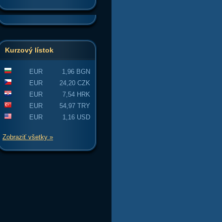
Kurzový lístok
EUR
1,96 BGN
EUR
24,20 CZK
EUR
7,54 HRK
EUR
54,97 TRY
EUR
1,16 USD
Zobraziť všetky »