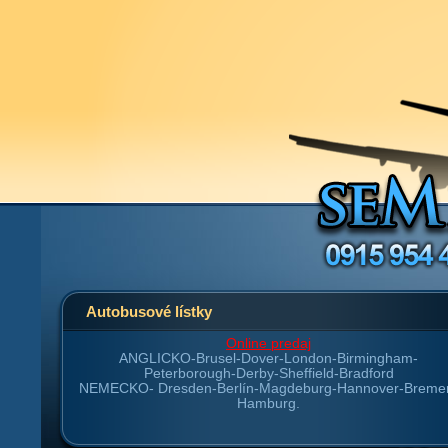
Autobusové lístky
Online predaj
ANGLICKO-
Brusel-Dover-London-Birmingham-
Peterborough-Derby-Sheffield-Bradford
NEMECKO-
Dresden-Berlín-Magdeburg-Hannover-Breme
Hamburg.