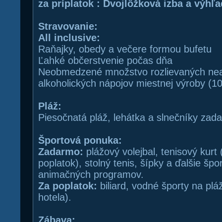
za príplatok :
Dvojlôžková izba a výh
Stravovanie:
All inclusive:
Raňajky, obedy a večere formou bufetu
Ľahké občerstvenie počas dňa
Neobmedzené množstvo rozlievaných nea
alkoholických nápojov miestnej výroby (1
Pláž:
Piesočnatá pláž, lehátka a slnečníky zad
Športová ponuka:
Zadarmo:
plážový volejbal, tenisový kurt 
poplatok), stolný tenis, šípky a ďalšie špo
animačných programov.
Za poplatok:
biliard, vodné športy na pláž
hotela).
Zábava: