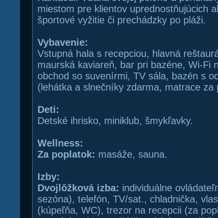
miestom pre klientov uprednostňujúcich a
športové vyžitie či prechádzky po pláži.
Vybavenie:
Vstupná hala s recepciou, hlavná reštaurác
maurská kaviareň, bar pri bazéne, Wi-Fi 
obchod so suvenírmi, TV sála, bazén s od
(lehátka a slnečníky zdarma, matrace za 
Deti:
Detské ihrisko, miniklub, šmykľavky.
Wellness:
Za poplatok:
masáže, sauna.
Izby:
Dvojlôžková izba:
individuálne ovládateľn
sezóna), telefón, TV/sat., chladnička, vla
(kúpeľňa, WC), trezor na recepcii (za popl