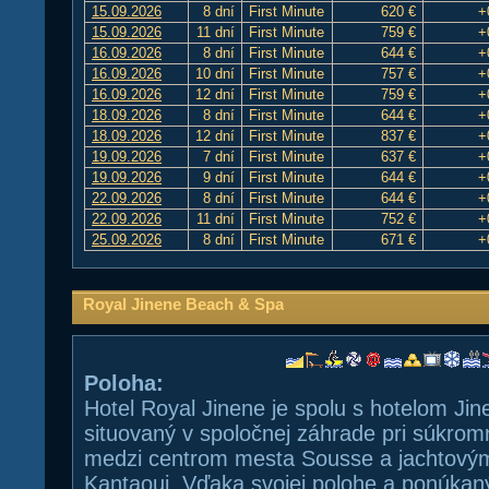
15.09.2026
8 dní
First Minute
620 €
+
15.09.2026
11 dní
First Minute
759 €
+
16.09.2026
8 dní
First Minute
644 €
+
16.09.2026
10 dní
First Minute
757 €
+
16.09.2026
12 dní
First Minute
759 €
+
18.09.2026
8 dní
First Minute
644 €
+
18.09.2026
12 dní
First Minute
837 €
+
19.09.2026
7 dní
First Minute
637 €
+
19.09.2026
9 dní
First Minute
644 €
+
22.09.2026
8 dní
First Minute
644 €
+
22.09.2026
11 dní
First Minute
752 €
+
25.09.2026
8 dní
First Minute
671 €
+
Royal Jinene Beach & Spa
Poloha:
Hotel Royal Jinene je spolu s hotelom Jin
situovaný v spoločnej záhrade pri súkrom
medzi centrom mesta Sousse a jachtovým
Kantaoui. Vďaka svojej polohe a ponúka