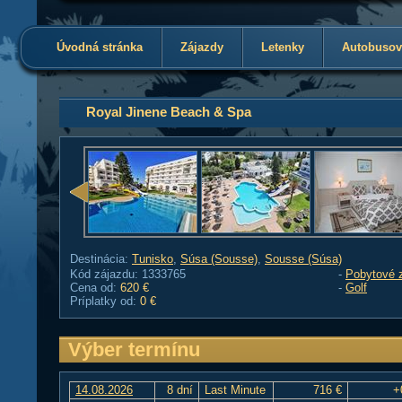
Úvodná stránka
Zájazdy
Letenky
Autobusov
Royal Jinene Beach & Spa
Destinácia:
Tunisko
,
Súsa (Sousse)
,
Sousse (Súsa)
Kód zájazdu: 1333765
-
Pobytové 
Cena od:
620 €
-
Golf
Príplatky od:
0 €
Výber termínu
14.08.2026
8 dní
Last Minute
716 €
+