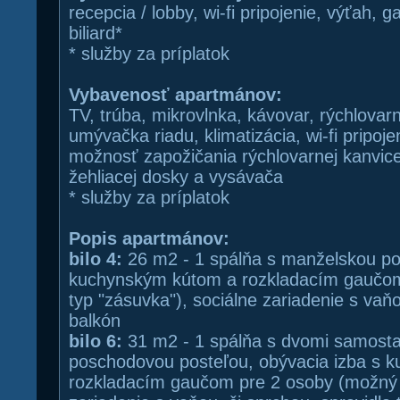
recepcia / lobby, wi-fi pripojenie, výťah, 
biliard*
* služby za príplatok
Vybavenosť apartmánov:
TV, trúba, mikrovlnka, kávovar, rýchlovar
umývačka riadu, klimatizácia, wi-fi pripo
možnosť zapožičania rýchlovarnej kanvice,
žehliacej dosky a vysávača
* služby za príplatok
Popis apartmánov:
bilo 4:
26 m2 - 1 spálňa s manželskou pos
kuchynským kútom a rozkladacím gaučom
typ "zásuvka"), sociálne zariadenie s vaňo
balkón
bilo 6:
31 m2 - 1 spálňa s dvomi samosta
poschodovou posteľou, obývacia izba s 
rozkladacím gaučom pre 2 osoby (možný i