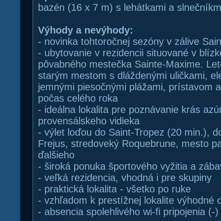
bazén (16 x 7 m) s lehátkami a slnečníkm
Výhody a nevýhody:
- novinka tohtoročnej sezóny v zálive Sai
- ubytovanie v rezidencii situované v blízk
pôvabného mestečka Sainte-Maxime. Leto
starým mestom s dláždenými uličkami, e
jemnými piesočnými plážami, prístavom 
počas celého roka
- ideálna lokalita pre poznávanie krás azú
provensálskeho vidieka
- výlet loďou do Saint-Tropez (20 min.), d
Frejus, stredoveký Roquebrune, mesto 
ďalšieho
- široká ponuka športového vyžitia a zába
- veľká rezidencia, vhodná i pre skupiny
- praktická lokalita - všetko po ruke
- vzhľadom k prestížnej lokalite výhodné 
- absencia spolehlivého wi-fi pripojenia (-)