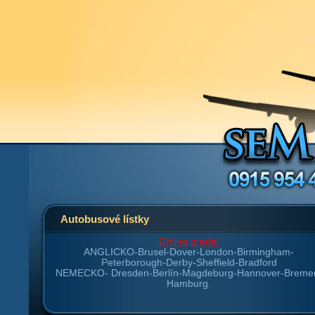
Autobusové lístky
Online predaj
ANGLICKO-
Brusel-Dover-London-Birmingham-
Peterborough-Derby-Sheffield-Bradford
NEMECKO-
Dresden-Berlín-Magdeburg-Hannover-Breme
Hamburg.