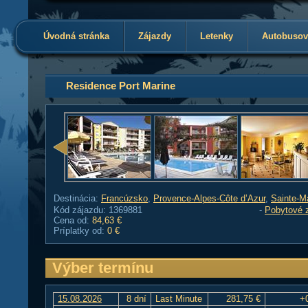
Úvodná stránka
Zájazdy
Letenky
Autobusov
Residence Port Marine
Destinácia:
Francúzsko
,
Provence-Alpes-Côte d’Azur
,
Sainte-M
Kód zájazdu: 1369881
-
Pobytové 
Cena od:
84,63 €
Príplatky od:
0 €
Výber termínu
15.08.2026
8 dní
Last Minute
281,75 €
+