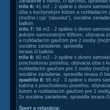
zariadenie s vaňou, či sprchou, spravidla 
trilo 6:
41 m2 - 2 spálne s dvomi samosta
izba s kuchynským kútom a rozkladacím
(možno i typ "zásuvka"), sociálne zariaden
balkón
trilo 7:
58 m2 - 2 spálne s dvomi samosta
jedným samostatným lôžkom, obývacia i
a rozkladacím gaučom pre 2 osoby (možný
sociálne zariadenie, spravidla
terasa či balkón
trilo 8:
60 m2 - 2 spálne s dvomi samosta
poschodovou posteľou, obývacia izba s 
rozkladacím gaučom pre 2 osoby (možný i
sociálne zariadenie, spravidla terasa či b
quadrilo 8:
65 m2 - 3 spálne s dvomi sam
kabína s poschodovou posteľou, obývaci
kútom a rozkladacím gaučom pre 2 osoby 
2x sociálne zariadenie, spravidla terasa č
Šport a relaxácia: