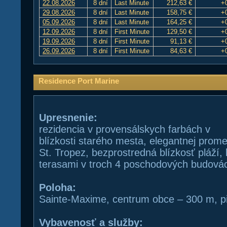
22.08.2026
8 dní
Last Minute
212,63 €
+
29.08.2026
8 dní
Last Minute
158,75 €
+
05.09.2026
8 dní
Last Minute
164,25 €
+
12.09.2026
8 dní
First Minute
129,50 €
+
19.09.2026
8 dní
First Minute
91,13 €
+
26.09.2026
8 dní
First Minute
84,63 €
+
Residence Port Marine
Upresnenie:
rezidencia v provensálskych farbách v
blízkosti starého mesta, elegantnej prome
St. Tropez, bezprostredná blízkosť pláží
terasami v troch 4 poschodových budová
Poloha:
Sainte-Maxime, centrum obce – 300 m, p
Vybavenosť a služby: