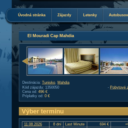
Úvodná stránka
Zájazdy
Letenky
Autobusov
El Mouradi Cap Mahdia
Destinácia:
Tunisko
,
Mahdia
Kód zájazdu: 1350050
-
Pobytové 
Cena od:
496 €
Príplatky od:
0 €
Výber termínu
11.08.2026
8 dní
Last Minute
694 €
+