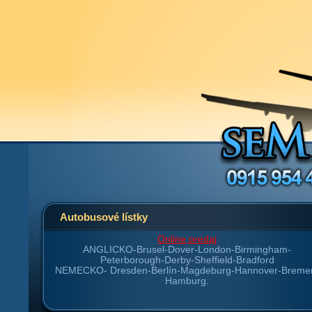
Autobusové lístky
Online predaj
ANGLICKO-
Brusel-Dover-London-Birmingham-
Peterborough-Derby-Sheffield-Bradford
NEMECKO-
Dresden-Berlín-Magdeburg-Hannover-Breme
Hamburg.