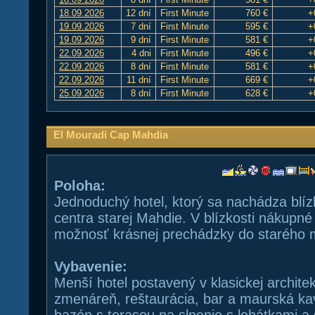
18.09.2026
12 dní
First Minute
760 €
+
19.09.2026
7 dní
First Minute
595 €
+
19.09.2026
9 dní
First Minute
581 €
+
22.09.2026
4 dni
First Minute
496 €
+
22.09.2026
8 dní
First Minute
581 €
+
22.09.2026
11 dní
First Minute
669 €
+
25.09.2026
8 dní
First Minute
628 €
+
El Mouradi Cap Mahdia
Poloha:
Jednoduchý hotel, ktorý sa nachádza blíz
centra starej Mahdie. V blízkosti nákupn
možnosť krásnej prechádzky do starého 
Vybavenie:
Menší hotel postavený v klasickej architek
zmenáreň, reštaurácia, bar a maurská ka