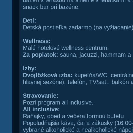
bazén s terasou na slnenie s lehátkami a
snack bar pri bazéne.
Deti:
Detská postieľka zadarmo (na vyžiadanie)
Wellness:
Malé hotelové wellness centrum.
Za poplatok:
sauna, jacuzzi, hammam a
Izby:
Dvojlôžková izba:
kúpeľňa/WC, centrálne 
hlavnej sezóne), telefón, TV/sat., balkón 
Stravovanie:
Pozri program all inclusive.
All inclusive:
Raňajky, obed a večera formou bufetu
Popoludňajšia káva, čaj a zákusky (16.00
vybrané alkoholické a nealkoholické nápo