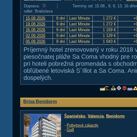
Doprava:
Termíny od: 15.08., 8, 9, 13, 16 dňo
odlet: Bratislava
15.08.2026
8 dní
Last Minute
1 272 €
+
19.08.2026
9 dní
Last Minute
1 272 €
+
26.08.2026
9 dní
Last Minute
1 159 €
+
02.09.2026
9 dní
Last Minute
1 129 €
+
05.09.2026
8 dní
Last Minute
1 043 €
+
Príjemný hotel zrenovovaný v roku 2018 v 
piesočnatej pláže Sa Coma vhodný pre r
pri hoteli pobrežná promenáda s obchodmi
obľúbené letoviská S´Illot a Sa Coma. An
dospelých.
Brisa Benidorm
Španielsko
,
Valencia
,
Benidorm
-
Pobytové zájazdy
-
Golf