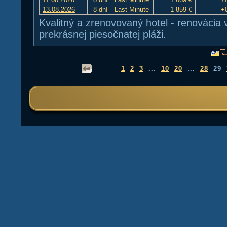
13.08.2026
8 dní
Last Minute
1 859 €
+
Kvalitný a zrenovovaný hotel - renovácia 
prekrásnej piesočnatej pláži.
1
2
3
...
10
20
...
28
29