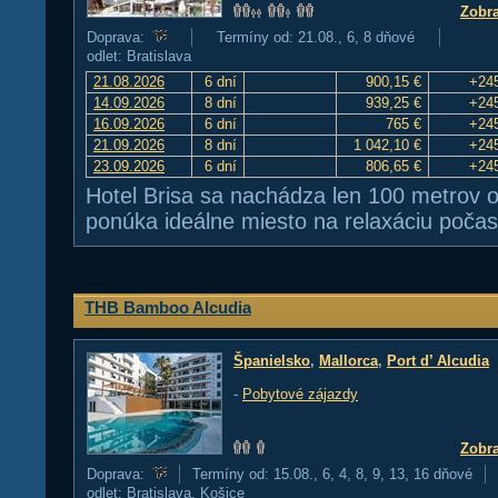
Zobra
Doprava:
Termíny od: 21.08., 6, 8 dňové
odlet: Bratislava
21.08.2026
6 dní
900,15 €
+24
14.09.2026
8 dní
939,25 €
+24
16.09.2026
6 dní
765 €
+24
21.09.2026
8 dní
1 042,10 €
+24
23.09.2026
6 dní
806,65 €
+24
Hotel Brisa sa nachádza len 100 metrov o
ponúka ideálne miesto na relaxáciu počas
THB Bamboo Alcudia
Španielsko
,
Mallorca
,
Port d’ Alcudia
-
Pobytové zájazdy
Zobra
Doprava:
Termíny od: 15.08., 6, 4, 8, 9, 13, 16 dňové
odlet: Bratislava, Košice