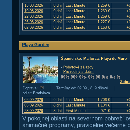
15.08.2026
8 dní
Last Minute
1 269 €
+
19.08.2026
9 dní
Last Minute
1 269 €
+
22.08.2026
8 dní
Last Minute
1 269 €
+
26.08.2026
9 dní
Last Minute
1 227 €
+
02.09.2026
8 dní
Last Minute
1 168 €
+
Playa Garden
Španielsko
,
Mallorca
,
Playa de Muro
-
Pobytové zájazdy
-
Pre rodiny s deťmi
Zobra
Doprava:
Termíny od: 02.09., 8, 9 dňové
odlet: Bratislava
02.09.2026
9 dní
Last Minute
1 706 €
+
05.09.2026
8 dní
Last Minute
1 104 €
+
23.09.2026
8 dní
First Minute
971 €
+
V pokojnej oblasti na severnom pobreží o
animačné programy, pravidelne večerné p