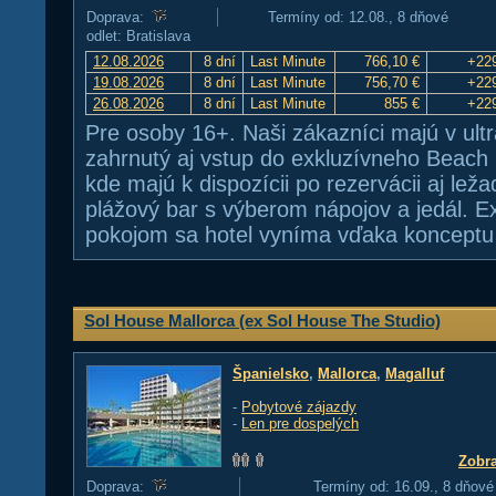
Doprava:
Termíny od: 12.08., 8 dňové
odlet: Bratislava
12.08.2026
8 dní
Last Minute
766,10 €
+22
19.08.2026
8 dní
Last Minute
756,70 €
+22
26.08.2026
8 dní
Last Minute
855 €
+22
Pre osoby 16+. Naši zákazníci majú v ultra
zahrnutý aj vstup do exkluzívneho Beach 
kde majú k dispozícii po rezervácii aj leža
plážový bar s výberom nápojov a jedál. E
pokojom sa hotel vyníma vďaka konceptu 
Sol House Mallorca (ex Sol House The Studio)
Španielsko
,
Mallorca
,
Magalluf
-
Pobytové zájazdy
-
Len pre dospelých
Zobra
Doprava:
Termíny od: 16.09., 8 dňové