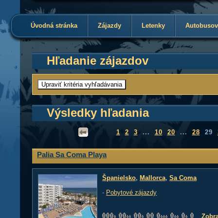
Úvodná stránka
Zájazdy
Letenky
Autobusov
Hľadanie zájazdov
Výsledky hľadania
1
2
3
...
10
20
...
28
29
Palia Sa Coma Playa
Španielsko
,
Mallorca
,
Sa Coma
-
Pobytové zájazdy
Zobra