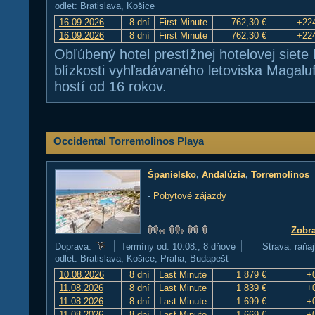
odlet: Bratislava, Košice
16.09.2026
8 dní
First Minute
762,30 €
+22
16.09.2026
8 dní
First Minute
762,30 €
+22
Obľúbený hotel prestížnej hotelovej siete
blízkosti vyhľadávaného letoviska Magaluf
hostí od 16 rokov.
Occidental Torremolinos Playa
Španielsko
,
Andalúzia
,
Torremolinos
-
Pobytové zájazdy
Zobra
Doprava:
Termíny od: 10.08., 8 dňové
Strava: raňaj
odlet: Bratislava, Košice, Praha, Budapešť
10.08.2026
8 dní
Last Minute
1 879 €
+
11.08.2026
8 dní
Last Minute
1 839 €
+
11.08.2026
8 dní
Last Minute
1 699 €
+
11.08.2026
8 dní
Last Minute
1 669 €
+