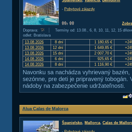
Španielsko
,
Valencia
,
Benidorm
-
Pobytové zájazdy
Zobra
Doprava:
Termíny od: 13.08., 6, 8, 10, 11, 12, 15 dňov
odlet: Bratislava
13.08.2026
8 dní
1 180,65 €
+24
13.08.2026
12 dní
1 649,85 €
+24
13.08.2026
15 dní
2 007,70 €
+24
14.08.2026
6 dní
925,65 €
+24
14.08.2026
8 dní
1 116,90 €
+24
Navonku sa nachádza vyhrievaný bazén, k
sezónne, pre deti je pripravený tobogán. 
nádoby na zabezpečenie udržateľnosti.
Alua Calas de Malorca
Španielsko
,
Mallorca
,
Calas de Mallor
-
Pobytové zájazdy